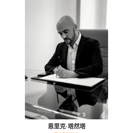
恩里克·塔然塔